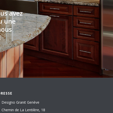
ous avez
ou une
nous
!
DRESSE
Designo Granit Genève
Chemin de La Lentilère, 18