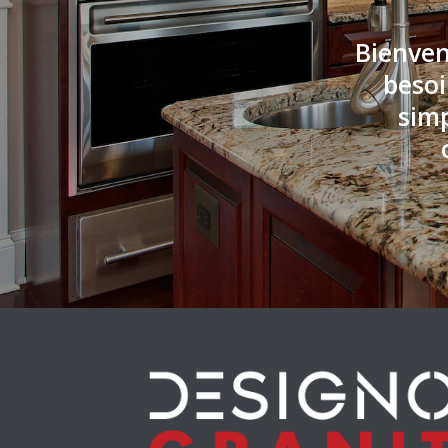
Bienven
besoi
simp