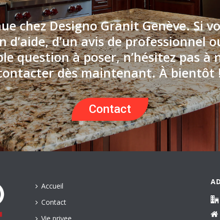
ue chez Designo Granit Genève. Si v
n d’aide, d’un avis de professionnel 
le question à poser, n’hésitez pas à 
contacter dès maintenant. À bientôt 
Contact
A
Accueil
Contact
Vie privee