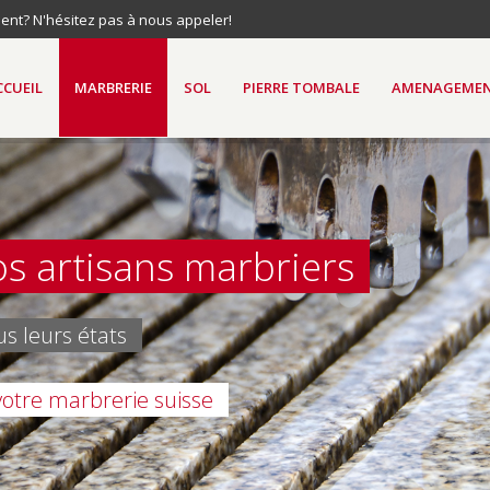
nt? N'hésitez pas à nous appeler!
CCUEIL
MARBRERIE
SOL
PIERRE TOMBALE
AMENAGEME
os artisans marbriers
us leurs états
votre marbrerie suisse