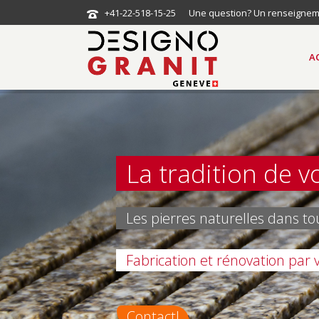
+41-22-518-15-25
Une question? Un renseigneme
A
La tradition de v
Les pierres naturelles dans to
Fabrication et rénovation par 
Contact!