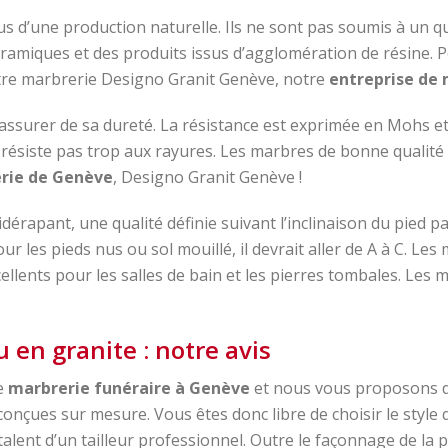
us d’une production naturelle. Ils ne sont pas soumis à un
céramiques et des produits issus d’agglomération de résine. P
tre marbrerie Designo Granit Genève, notre
entreprise de
’assurer de sa dureté. La résistance est exprimée en Mohs et 
e résiste pas trop aux rayures. Les marbres de bonne qualité 
rie de Genève
, Designo Granit Genève !
idérapant, une qualité définie suivant l’inclinaison du pied p
our les pieds nus ou sol mouillé, il devrait aller de A à C. L
xcellents pour les salles de bain et les pierres tombales. Les
 en granite : notre avis
e
marbrerie funéraire à Genève
et nous vous proposons d
onçues sur mesure. Vous êtes donc libre de choisir le style q
alent d’un tailleur professionnel. Outre le façonnage de la pie