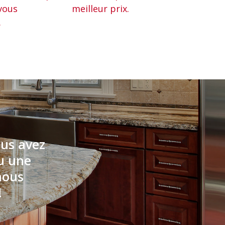
vous
meilleur prix.
.
ous avez
ou une
nous
!