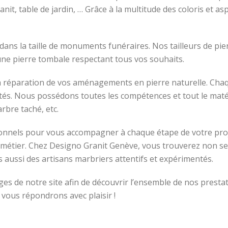
nit, table de jardin, … Grâce à la multitude des coloris et as
dans la taille de monuments funéraires. Nos tailleurs de pi
une pierre tombale respectant tous vos souhaits.
t la réparation de vos aménagements en pierre naturelle. Ch
lités. Nous possédons toutes les compétences et tout le mat
rbre taché, etc.
sionnels pour vous accompagner à chaque étape de votre pr
 métier. Chez Designo Granit Genève, vous trouverez non se
is aussi des artisans marbriers attentifs et expérimentés.
ages de notre site afin de découvrir l’ensemble de nos prest
ous répondrons avec plaisir !