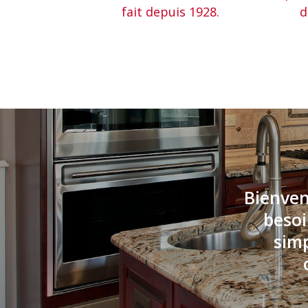
fait depuis 1928.
d
Bienven
besoi
simp