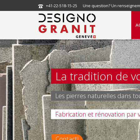
+41-22-518-15-25
Une question? Un renseigneme
A
La tradition de v
Les pierres naturelles dans to
Fabrication et rénovation par 
Contact!