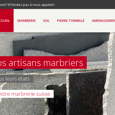
nt? N'hésitez pas à nous appeler!
CCUEIL
MARBRERIE
SOL
PIERRE TOMBALE
AMENAGEME
os artisans marbriers
us leurs états
votre marbrerie suisse